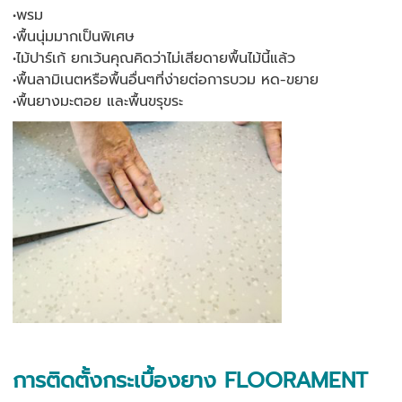
•พรม
•พื้นนุ่มมากเป็นพิเศษ
•ไม้ปาร์เก้ ยกเว้นคุณคิดว่าไม่เสียดายพื้นไม้นี้แล้ว
•พื้นลามิเนตหรือพื้นอื่นๆที่ง่ายต่อการบวม หด-ขยาย
•พื้นยางมะตอย และพื้นขรุขระ
การติดตั้งกระเบื้องยาง FLOORAMENT