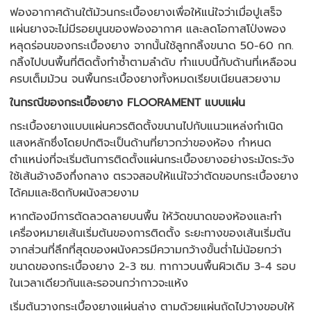
ฟองอากาศด้านใต้ม้วนกระเบื้องยางเพื่อให้แน่ใจว่าเมื่อปูเสร็จ
แผ่นยางจะไม่มีรอยนูนของฟองอากาศ และลดโอกาสโป่งพอง
หลุดร่อนของกระเบื้องยาง จากนั้นใช้ลูกกลิ้งขนาด 50-60 กก.
กลิ้งไปบนพื้นที่ติดตั้งทำซ้ำตามลำดับ ทำแบบนี้กับด้านที่เหลือจน
ครบเต็มม้วน จนพื้นกระเบื้องยางทั้งหมดเรียบเนียนสวยงาม
ในกรณีของกระเบื้องยาง FLOORAMENT แบบแผ่น
กระเบื้องยางแบบแผ่นควรติดตั้งขนานไปกับแนวแหล่งกำเนิด
แสงหลักซึ่งโดยปกติจะเป็นด้านที่ยาวกว่าของห้อง กำหนด
ตำแหน่งที่จะเริ่มต้นการติดตั้งแผ่นกระเบื้องยางอย่างระมัดระวัง
ใช้เส้นอ้างอิงกึ่งกลาง ตรวจสอบให้แน่ใจว่าตัดขอบกระเบื้องยาง
ได้คมและชิดกับผนังสวยงาม
หากต้องมีการตัดลวดลายบนพื้น ให้วัดขนาดของห้องและทำ
เครื่องหมายเส้นเริ่มต้นของการติดตั้ง ระยะทางของเส้นเริ่มต้น
จากส่วนที่ลึกที่สุดของผนังควรมีความกว้างขั้นต่ำไม่น้อยกว่า
ขนาดของกระเบื้องยาง 2-3 ซม. ทากาวบนพื้นผิวเดิม 3-4 รอบ
ในเวลาเดียวกันและรอจนกว่ากาวจะแห้ง
เริ่มต้นวางกระเบื้องยางแผ่นล่าง ตามด้วยแผ่นถัดไปวางขอบให้