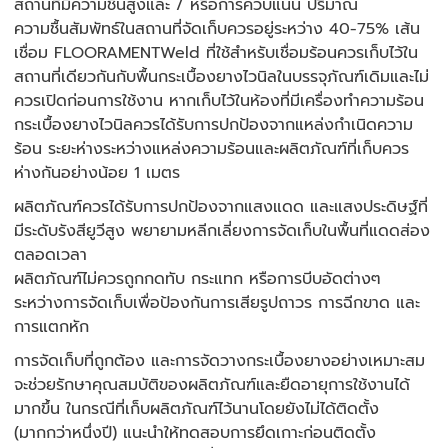
สถานที่มีความชื้นสูงและ / หรือการควบแน่น ปริมาณ
ความชื้นสัมพัทธ์ในสถานที่จัดเก็บควรอยู่ระหว่าง 40-75%
เส้น
เชื่อม FLOORAMENTWeld ที่ใช้สำหรับเชื่อมร้อนควรเก็บไว้ใน
สถานที่เดียวกันกับพื้นกระเบื้องยางไวนิลในบรรจุภัณฑ์เดิมและไม่
ควรเปิดก่อนการใช้งาน
หากเก็บไว้ในห้องที่มีเครื่องทำความร้อน
กระเบื้องยางไวนิลควรได้รับการปกป้องจากแหล่งกำเนิดความ
ร้อน ระยะห่างระหว่างแหล่งความร้อนและผลิตภัณฑ์ที่เก็บควร
ห่างกันอย่างน้อย 1 เมตร
ผลิตภัณฑ์ควรได้รับการปกป้องจากแสงแดด และแสงประดิษฐ์ที่
มีระดับรังสียูวีสูง พยายามหลีกเลี่ยงการจัดเก็บในพื้นที่แดดส่อง
ตลอดเวลา
ผลิตภัณฑ์ไม่ควรถูกกดทับ กระแทก หรือการบีบอัดต่างๆ
ระหว่างการจัดเก็บเพื่อป้องกันการเสียรูปถาวร การฉีกขาด และ
การแตกหัก
การจัดเก็บที่ถูกต้อง และการจัดวางกระเบื้องยางอย่างเหมาะสม
จะช่วยรักษาคุณสมบัติของผลิตภัณฑ์และยืดอายุการใช้งานได้
มากขึ้น ในกรณีที่เก็บผลิตภัณฑ์ไว้นานโดยยังไม่ได้ติดตั้ง
(มากกว่าหนึ่งปี) แนะนำให้ทดสอบการยึดเกาะก่อนติดตั้ง