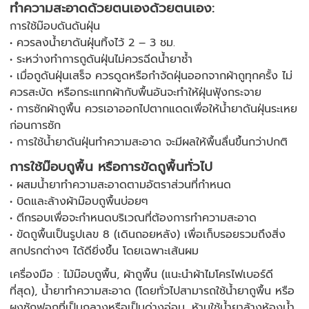
ทำความสะอาดด้วยตนเองด้วยตนเอง:
การใช้ม๊อบดันดันฝุ่น
• ควรลงน้ำยาดันฝุ่นทิ้งไว้ 2 – 3 ชม.
• ระหว่างทำการถูดันฝุ่นไม่ควรฉีดน้ำยาซ้ำ
• เมื่อถูดันฝุ่นเสร็จ ควรดูดหรือกำจัดฝุ่นออกจากผ้าถูทุกครั้ง ไม่
ควรสะบัด หรือกระแทกผ้ากับพื้นอันจะทำให้ฝุ่นฟุ้งกระจาย
• การซักผ้าถูพื้น ควรเอาออกไปตากแดดเพื่อให้น้ำยาดันฝุ่นระเหย
ก่อนการซัก
• การใช้น้ำยาดันฝุ่นทำความสะอาด จะมีผลให้พื้นลื่นขึ้นกว่าปกติ
การใช้ม๊อบถูพื้น หรือการขัดถูพื้นทั่วไป
• ผสมน้ำยาทำความสะอาดตามอัตราส่วนที่กำหนด
• บิดและล้างผ้าม๊อบถูพื้นบ่อยๆ
• ตีกรอบเพื่อจะกำหนดบริเวณที่ต้องการทำความสะอาด
• ขัดถูพื้นเป็นรูปเลข 8 (เดินถอยหลัง) เพื่อเก็บรอยรวมถึงสิ่ง
สกปรกต่างๆ ได้ดียิ่งขึ้น โดยเฉพาะเส้นผม
เครื่องมือ : ไม้ม๊อบถูพื้น, ผ้าถูพื้น (แนะนำผ้าไมโครไฟเบอร์ดี
ที่สุด), น้ำยาทำความสะอาด (โดยทั่วไปสามารถใช้น้ำยาถูพื้น หรือ
ผงซักฟอกที่เป็นกลางหรือเป็นด่างอ่อน, ห้ามใช้น้ำยาล้างห้องน้ำ