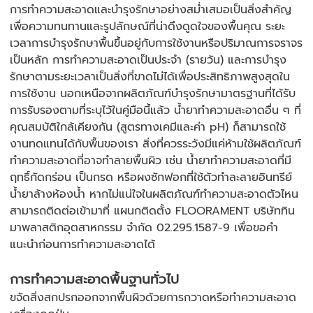
การทำความสะอาดและบำรุงรักษาอย่างสม่ำเสมอเป็นสิ่งสำคัญ
เพื่อความทนทานและรูปลักษณ์ที่น่าดึงดูดใจของพื้นคุณ ระยะ
เวลาการบำรุงรักษาพื้นขึ้นอยู่กับการใช้งานหรือปริมาณการจราจร
เป็นหลัก การทำความสะอาดเป็นประจำ (รายวัน) และการบำรุง
รักษาตามระยะเวลาเป็นสิ่งที่ขาดไม่ได้เพื่อประสิทธิภาพสูงสุดใน
การใช้งาน นอกเหนือจากผลิตภัณฑ์บำรุงรักษามาตรฐานที่ได้รับ
การรับรองตามที่ระบุไว้ในคู่มือนี้แล้ว น้ำยาทำความสะอาดอื่น ๆ ที่
คุณสมบัติใกล้เคียงกัน (สูตรทางเคมีและค่า pH) ก็สามารถใช้
งานทดแทนได้กับพื้นของเรา สิ่งที่ควรระวังมีแค่ห้ามใช้ผลิตภัณฑ์
ทำความสะอาดที่อาจทำลายพื้นผิว เช่น น้ำยาทำความสะอาดที่มี
ฤทธิ์กัดกร่อน เป็นกรด หรือผงซักฟอกที่ใช้ตัวทำละลายอินทรีย์
น้ำยาล้างห้องน้ำ หากไม่แน่ใจในผลิตภัณฑ์ทำความสะอาดตัวไหน
สามารถติดต่อเข้ามาที่ แผนกติดตั้ง FLOORAMENT บริษัททิน
มาพลาสติกอุตสาหกรรม จำกัด 02.295.1587-9 เพื่อขอคำ
แนะนำก่อนการทำความสะอาดได้
การทำความสะอาดพื้นฐานทั่วไป
ขจัดสิ่งสกปรกออกจากพื้นผิวด้วยการกวาดหรือทำความสะอาด