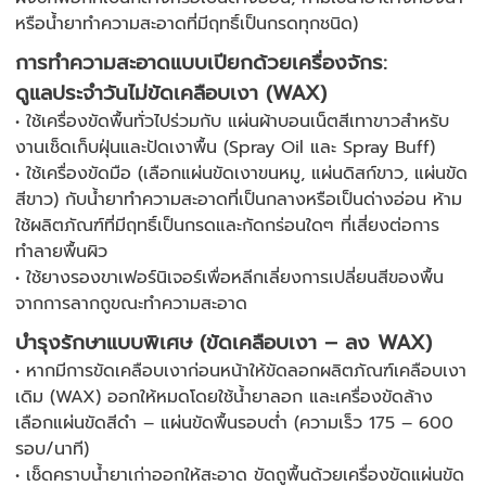
หรือน้ำยาทำความสะอาดที่มีฤทธิ์เป็นกรดทุกชนิด)
การทำความสะอาดแบบเปียกด้วยเครื่องจักร:
ดูแลประจำวันไม่ขัดเคลือบเงา (WAX)
• ใช้เครื่องขัดพื้นทั่วไปร่วมกับ แผ่นผ้าบอนเน็ตสีเทาขาวสำหรับ
งานเช็ดเก็บฝุ่นและปัดเงาพื้น (Spray Oil และ Spray Buff)
• ใช้เครื่องขัดมือ (เลือกแผ่นขัดเงาขนหมู, แผ่นดิสก์ขาว, แผ่นขัด
สีขาว) กับน้ำยาทำความสะอาดที่เป็นกลางหรือเป็นด่างอ่อน ห้าม
ใช้ผลิตภัณฑ์ที่มีฤทธิ์เป็นกรดและกัดกร่อนใดๆ ที่เสี่ยงต่อการ
ทำลายพื้นผิว
• ใช้ยางรองขาเฟอร์นิเจอร์เพื่อหลีกเลี่ยงการเปลี่ยนสีของพื้น
จากการลากถูขณะทำความสะอาด
บำรุงรักษาแบบพิเศษ (ขัดเคลือบเงา – ลง WAX)
• หากมีการขัดเคลือบเงาก่อนหน้าให้ขัดลอกผลิตภัณฑ์เคลือบเงา
เดิม (WAX) ออกให้หมดโดยใช้น้ำยาลอก และเครื่องขัดล้าง
เลือกแผ่นขัดสีดำ – แผ่นขัดพื้นรอบต่ำ (ความเร็ว 175 – 600
รอบ/นาที)
• เช็ดคราบน้ำยาเก่าออกให้สะอาด ขัดถูพื้นด้วยเครื่องขัดแผ่นขัด