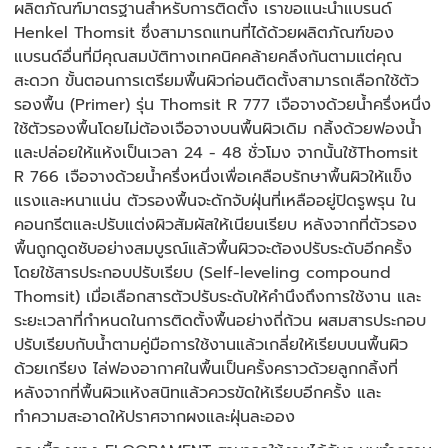
ผลิตภัณฑ์มาตรฐานสำหรับการติดตั้ง เราขอแนะนำแบรนด์
Henkel Thomsit ซึ่งสามารถแทนที่ได้ด้วยผลิตภัณฑ์ของ
แบรนด์อื่นที่มีคุณสมบัติทางเทคนิคคล้ายคลึงกันตามแต่คุณ
สะดวก ขั้นตอนการเตรียมพื้นผิวก่อนติดตั้งสามารถเลือกใช้ตัว
รองพื้น (Primer) รุ่น Thomsit R 777 เจือจางด้วยน้ำครึ่งหนึ่ง
ใช้ตัวรองพื้นโดยไม่ต้องเจือจางบนพื้นผิวเดิม กลิ้งด้วยฟองน้ำ
และปล่อยให้แห้งเป็นเวลา 24 - 48 ชั่วโมง จากนั้นใช้Thomsit
R 766 เจือจางด้วยน้ำครึ่งหนึ่งเพื่อเคลือบรักษาพื้นผิวให้แข็ง
แรงและหนาแน่น ตัวรองพื้นจะดักจับฝุ่นที่เหลืออยู่ปิดรูพรุน
ใน
คอนกรีตและปรับแต่งผิวสัมผัสให้เนียนเรียบ หลังจากที่ตัวรอง
พื้นถูกดูดซับอย่างสมบูรณ์แล้วพื้นผิวจะต้องปรับระดับอีกครั้ง
โดยใช้สารประกอบปรับเรียบ (Self-leveling compound
Thomsit) เมื่อเลือกสารตัวปรับระดับให้คำนึงถึงการใช้งาน และ
ระยะเวลาที่กำหนดในการติดตั้งพื้นอย่างถี่ถ้วน ผสมสารประกอบ
ปรับเรียบกับน้ำตามคู่มือการใช้งานแล้วเกลี่ยให้เรียบบนพื้นผิว
ด้วยเกรียง ไล่ฟองอากาศในพื้นเป็นครั้งคราวด้วยลูกกลิ้งที่
หลังจากที่พื้นผิวแห้งสนิทแล้วควรขัดให้เรียบอีกครั้ง และ
ทำความสะอาดให้ปราศจากผงและฝุ่นละออง