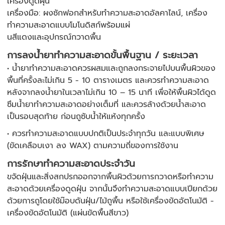
เครื่องดูดฝุ่น
เครื่องมือ: ผงซักฟอกสำหรับทำความสะอาดอัลคาไลน์, เครื่อง
ทำความสะอาดแบบโมโนดิสก์พร้อมแผ่
นสีแดงและอุปกรณ์กวาดพื้น
การลงน้ำยาทำความสะอาดขั้นพื้นฐาน / ระยะเวลา
• น้ำยาทำความสะอาดควรผสมและถูกลงกระจายไปบนพื้นผิวของ
พื้นที่ครั้งละไม่เกิน 5 - 10 ตารางเมตร และควรทำความสะอาด
หลังจากลงน้ำยาในเวลาไม่เกิน 10 – 15 นาที เพื่อให้พื้นผิวได้ดูด
ซึมน้ำยาทำความสะอาดอย่างเต็มที่ และควรล้างด้วยน้ำสะอาด
เป็นรอบสุดท้าย ก่อนถูซับน้ำให้แห้งทุกครั้ง
• ควรทำความสะอาดแบบปกติเป็นประจำทุกวัน และแบบพิเศษ
(ขัดเคลือบเงา ลง WAX) ตามความถี่ของการใช้งาน
การรักษาทำความสะอาดประจำวัน
ขจัดฝุ่นและสิ่งสกปรกออกจากพื้นผิวด้วยการกวาดหรือทำความ
สะอาดด้วยเครื่องดูดฝุ่น จากนั้นจึงทำความสะอาดแบบเปียกด้วย
ด้วยการถูโดยใช้ม๊อบดันฝุ่น/ไม้ถูพื้น หรือใช้เครื่องขัดอัตโนมัติ -
เครื่องขัดอัตโนมัติ (แผ่นขัดพื้นสีขาว)